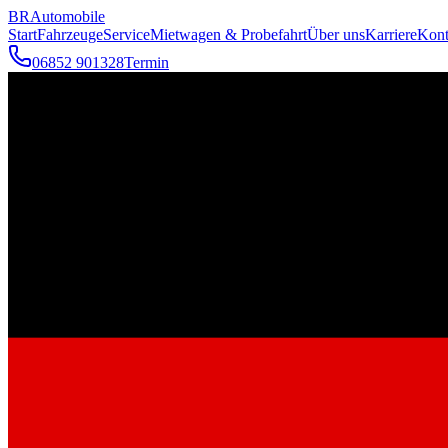
BR
Automobile
Start
Fahrzeuge
Service
Mietwagen & Probefahrt
Über uns
Karriere
Kont
06852 901328
Termin