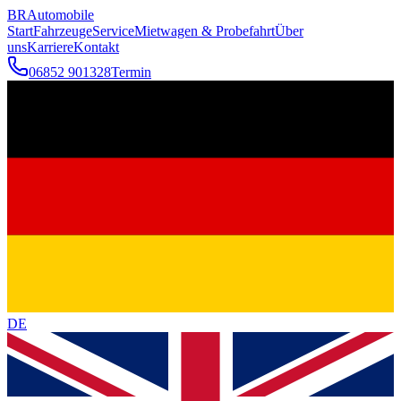
BR
Automobile
Start
Fahrzeuge
Service
Mietwagen & Probefahrt
Über
uns
Karriere
Kontakt
06852 901328
Termin
DE