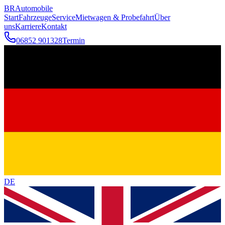
BR
Automobile
Start
Fahrzeuge
Service
Mietwagen & Probefahrt
Über
uns
Karriere
Kontakt
06852 901328
Termin
DE